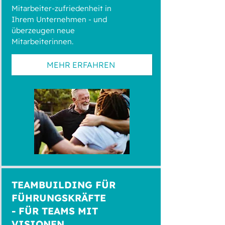
Mitarbeiter-zufriedenheit in
Ihrem Unternehmen - und
überzeugen neue
Mitarbeiterinnen.
MEHR ERFAHREN
TEAMBUILDING FÜR
FÜHRUNGSKRÄFTE
- FÜR TEAMS MIT
VISIONEN