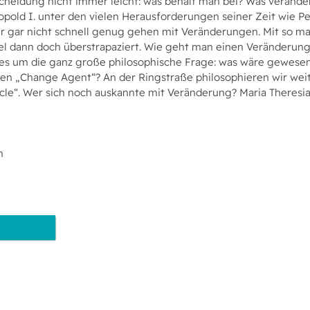
scheidung nicht immer leicht: was behält man bei? Was verände
eopold I. unter den vielen Herausforderungen seiner Zeit wie
er gar nicht schnell genug gehen mit Veränderungen. Mit so ma
el dann doch überstrapaziert. Wie geht man einen Veränderung
t es um die ganz große philosophische Frage: was wäre gewesen
en „Change Agent“? An der Ringstraße philosophieren wir wei
iècle“. Wer sich noch auskannte mit Veränderung? Maria Theresia
n