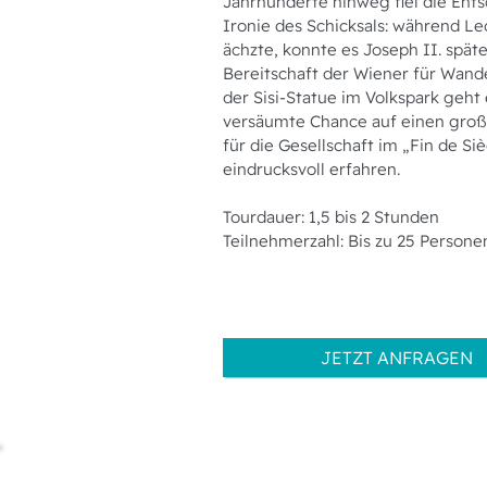
Jahrhunderte hinweg fiel die Ent
Ironie des Schicksals: während L
ächzte, konnte es Joseph II. spät
Bereitschaft der Wiener für Wand
der Sisi-Statue im Volkspark geh
versäumte Chance auf einen groß
für die Gesellschaft im „Fin de S
eindrucksvoll erfahren.
Tourdauer: 1,5 bis 2 Stunden
Teilnehmerzahl: Bis zu 25 Persone
JETZT ANFRAGEN