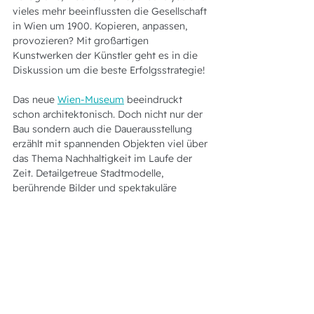
vieles mehr beeinflussten die Gesellschaft 
in Wien um 1900. Kopieren, anpassen, 
provozieren? Mit großartigen 
Kunstwerken der Künstler geht es in die 
Diskussion um die beste Erfolgsstrategie!
Das neue 
Wien-Museum
 beeindruckt 
schon architektonisch. Doch nicht nur der 
Bau sondern auch die Dauerausstellung 
erzählt mit spannenden Objekten viel über 
das Thema Nachhaltigkeit im Laufe der 
Zeit. Detailgetreue Stadtmodelle, 
berührende Bilder und spektakuläre 
Ausstellungsstücke wie der Prater-Wal 
"Poldi" sorgen für Begeisterung. Mit 
Themen wie langfristigem Denken, 
Ressourcenschonung und sozialer 
Verantwortung inspirieren sie aber auch 
im Business-Kontext!
Bereit für einen Motivationsschub aus 