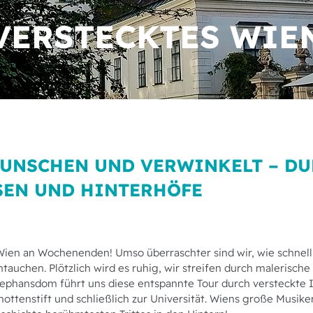
VERSTECKTES WIE
WUNSCHEN UND VERWINKELT – D
SEN UND HINTERHÖFE
 Wien an Wochenenden! Umso überraschter sind wir, wie schnell
intauchen. Plötzlich wird es ruhig, wir streifen durch malerisc
tephansdom führt uns diese entspannte Tour durch versteckte
ttenstift und schließlich zur Universität. Wiens große Musiker