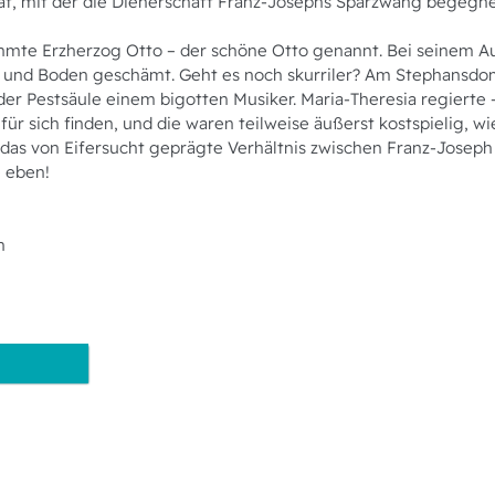
tät, mit der die Dienerschaft Franz-Josephs Sparzwang begegne
mte Erzherzog Otto – der schöne Otto genannt. Bei seinem Au
nd und Boden geschämt. Geht es noch skurriler? Am Stephansd
r Pestsäule einem bigotten Musiker. Maria-Theresia regierte 
r sich finden, und die waren teilweise äußerst kostspielig, w
n das von Eifersucht geprägte Verhältnis zwischen Franz-Josep
e eben!
n