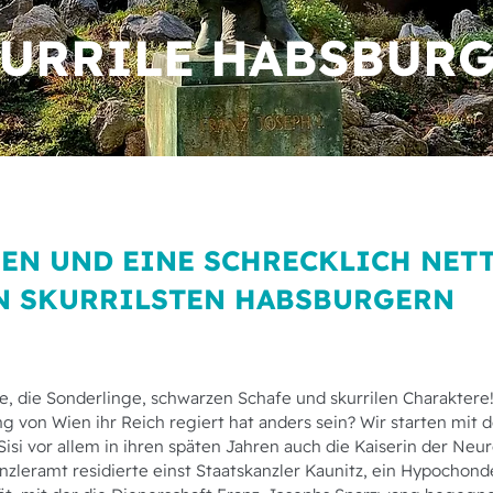
URRILE HABSBUR
EN UND EINE SCHRECKLICH NETT
EN SKURRILSTEN HABSBURGERN
ie, die Sonderlinge, schwarzen Schafe und skurrilen Charaktere
ng von Wien ihr Reich regiert hat anders sein? Wir starten mit
Sisi vor allem in ihren späten Jahren auch die Kaiserin der Neu
nzleramt residierte einst Staatskanzler Kaunitz, ein Hypochon