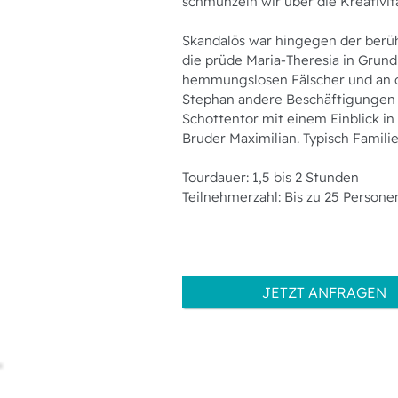
schmunzeln wir über die Kreativi
Skandalös war hingegen der berüh
die prüde Maria-Theresia in Gru
hemmungslosen Fälscher und an de
Stephan andere Beschäftigungen fü
Schottentor mit einem Einblick i
Bruder Maximilian. Typisch Famili
Tourdauer: 1,5 bis 2 Stunden
Teilnehmerzahl: Bis zu 25 Persone
JETZT ANFRAGEN